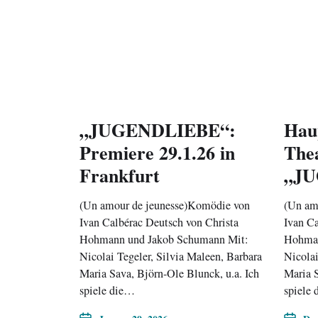
„JUGENDLIEBE“:
Haup
Premiere 29.1.26 in
The
Frankfurt
„J
(Un amour de jeunesse)Komödie von
(Un am
Ivan Calbérac Deutsch von Christa
Ivan Ca
Hohmann und Jakob Schumann Mit:
Hohman
Nicolai Tegeler, Silvia Maleen, Barbara
Nicolai
Maria Sava, Björn-Ole Blunck, u.a. Ich
Maria S
spiele die…
spiele