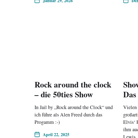
Januar 29, 2026
Dez
Rock around the clock
Show
– die 50ties Show
Das
In Jail by „Rock around the Clock“ und
Vielen
ich führe als Alen Freed durch das
großart
Progamm :-)
Elvis‘ 
ihm auc
April 22, 2025
Lewis, 