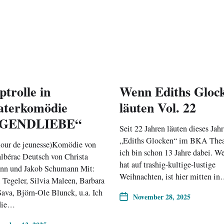
trolle in
Wenn Ediths Gloc
aterkomödie
läuten Vol. 22
UGENDLIEBE“
Seit 22 Jahren läuten dieses Jahr
„Ediths Glocken“ im BKA Thea
our de jeunesse)Komödie von
ich bin schon 13 Jahre dabei. W
lbérac Deutsch von Christa
hat auf trashig-kultige-lustige
n und Jakob Schumann Mit:
Weihnachten, ist hier mitten i
 Tegeler, Silvia Maleen, Barbara
ava, Björn-Ole Blunck, u.a. Ich
November 28, 2025
 die…