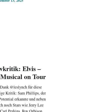
ember 13, 2025
kritik: Elvis –
 Musical on Tour
 Dank @leslynch für diese
ige Kritik: Sam Phillips, der
Potential erkannte und neben
h noch Stars wie Jerry Lee
Carl Perkins, Roy Orbison