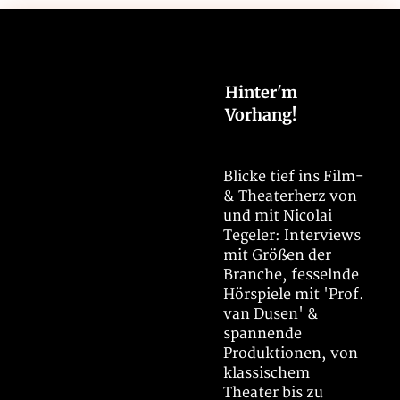
IMDb
Wikipedia
Hinter'm
Vorhang!
Blicke tief ins Film-
Start
& Theaterherz von
und mit Nicolai
Nicolai Live
Tegeler: Interviews
mit Größen der
Hinter’m Vorhang! (Newsletter)
Branche, fesselnde
Zu den Sternen (Film)
Hörspiele mit 'Prof.
van Dusen' &
Sprecher / Synchronsprecher
spannende
Produktionen, von
Über mich
klassischem
Theater bis zu