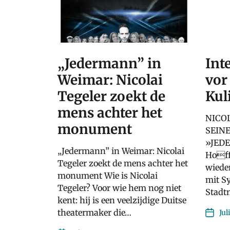
„Jedermann” in
Int
Weimar: Nicolai
vor
Tegeler zoekt de
Kul
mens achter het
NICO
monument
SEIN
»JEDE
„Jedermann” in Weimar: Nicolai
Hoff
Tegeler zoekt de mens achter het
wiede
monument Wie is Nicolai
mit S
Tegeler? Voor wie hem nog niet
Stadt
kent: hij is een veelzijdige Duitse
theatermaker die…
Jul