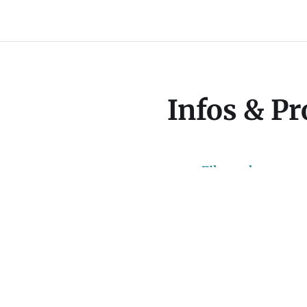
Infos & Pr
Filmmakers
IMDb
Wikipedia
er für TV, Film und
nt, Filmemacher,