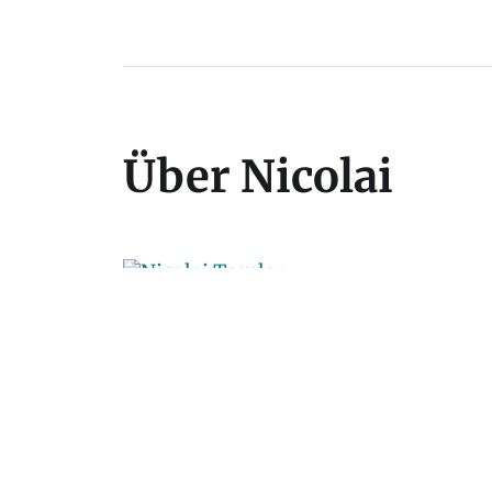
Über Nicolai
Nicolai Tegeler arbeitet als Schauspiel
Theater, sowie als Regisseur, Produze
Sprecher und als Moderator.