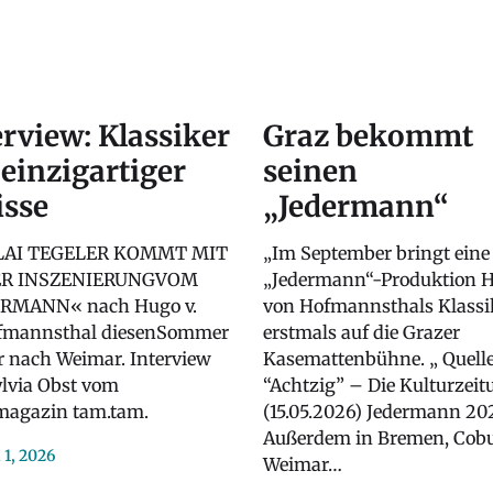
erview: Klassiker
Graz bekommt
 einzigartiger
seinen
isse
„Jedermann“
LAI TEGELER KOMMT MIT
„Im September bringt eine
ER INSZENIERUNGVOM
„Jedermann“-Produktion 
RMANN« nach Hugo v.
von Hofmannsthals Klassi
mannsthal diesenSommer
erstmals auf die Grazer
r nach Weimar. Interview
Kasemattenbühne. „ Quelle
ylvia Obst vom
“Achtzig” – Die Kulturzeit
magazin tam.tam.
(15.05.2026) Jedermann 2
Außerdem in Bremen, Cobu
i 1, 2026
Weimar…