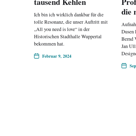
tausend Kehlen
Prof
die 
Ich bin ich wirklich dankbar für die
tolle Resonanz, die unser Auftritt mit
Aufnah
„All you need is love“ in der
Dusen F
Historischen Stadthalle Wuppertal
Bernd V
bekommen hat.
Jan Ul
Design
Februar 9, 2024
Sep