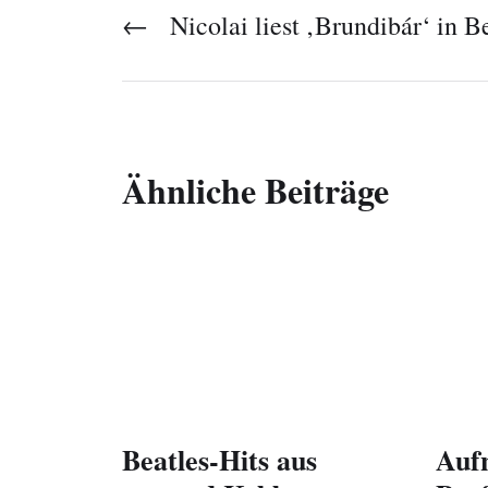
←
Nicolai liest ‚Brundibár‘ in B
Ähnliche Beiträge
Beatles-Hits aus
Auf